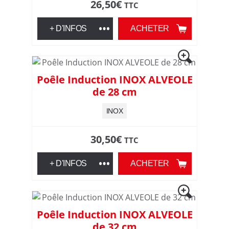
e
26,50
€
TTC
s
+ D'INFOS
ACHETER
d
e
Poêle Induction INOX ALVEOLE
de 28 cm
c
INOX
u
30,50
€
TTC
i
+ D'INFOS
ACHETER
s
s
Poêle Induction INOX ALVEOLE
o
de 32 cm