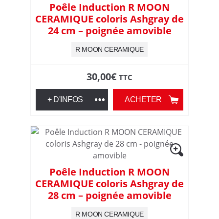
,
Poêle Induction R MOON
CERAMIQUE coloris Ashgray de
d
24 cm – poignée amovible
e
R MOON CERAMIQUE
p
30,00
€
TTC
u
+ D'INFOS
ACHETER
i
s
p
Poêle Induction R MOON
CERAMIQUE coloris Ashgray de
l
28 cm – poignée amovible
u
R MOON CERAMIQUE