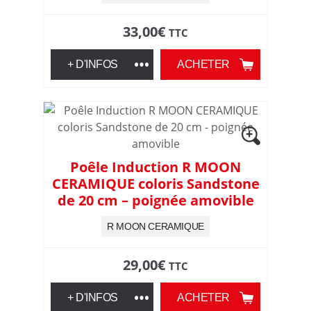
s
33,00
€
TTC
d
+ D'INFOS
ACHETER
e
6
0
Poêle Induction R MOON
CERAMIQUE coloris Sandstone
a
de 20 cm – poignée amovible
n
R MOON CERAMIQUE
s
29,00
€
TTC
+ D'INFOS
ACHETER