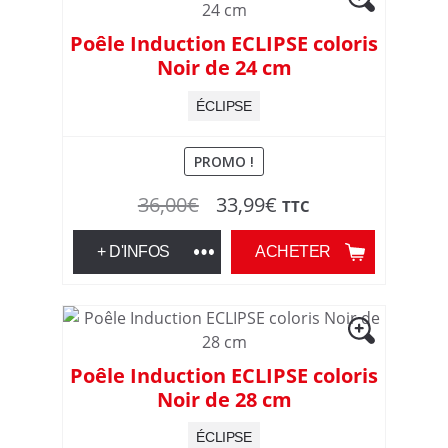
Poêle Induction ECLIPSE coloris
Noir de 24 cm
ÉCLIPSE
PROMO !
Le
Le
36,00
€
33,99
€
TTC
prix
prix
+ D'INFOS
ACHETER
initial
actuel
était :
est :
36,00€.
33,99€.
Poêle Induction ECLIPSE coloris
Noir de 28 cm
ÉCLIPSE