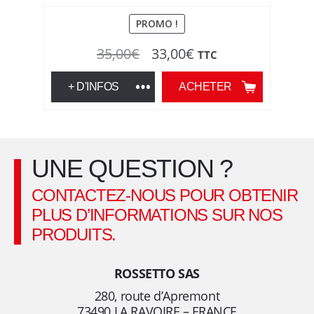
PROMO !
Le
Le
35,00
€
33,00
€
TTC
prix
prix
+ D'INFOS
ACHETER
initial
actuel
était :
est :
35,00€.
33,00€.
UNE QUESTION ?
CONTACTEZ-NOUS POUR OBTENIR
PLUS D’INFORMATIONS SUR NOS
PRODUITS.
ROSSETTO SAS
280, route d’Apremont
73490 LA RAVOIRE – FRANCE