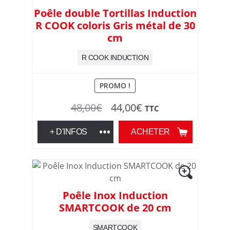
Poêle double Tortillas Induction
R COOK coloris Gris métal de 30
cm
R COOK INDUCTION
PROMO !
Le
Le
48,00
€
44,00
€
TTC
prix
prix
+ D'INFOS
ACHETER
initial
actuel
était :
est :
48,00€.
44,00€.
Poêle Inox Induction
SMARTCOOK de 20 cm
SMARTCOOK