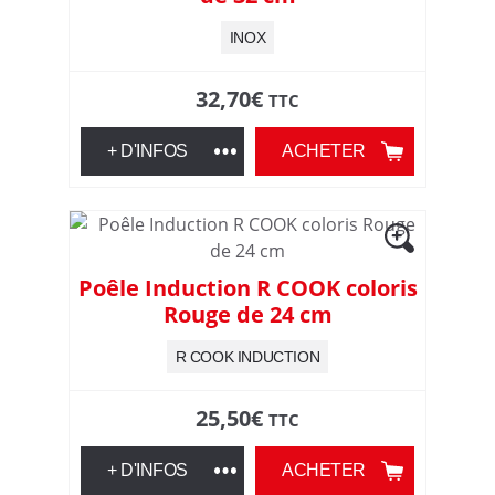
n
INOX
p
32,70
€
TTC
o
+ D'INFOS
ACHETER
u
r
Poêle Induction R COOK coloris
t
Rouge de 24 cm
o
R COOK INDUCTION
u
25,50
€
TTC
s
+ D'INFOS
ACHETER