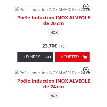
,
u
Poêle Induction INOX ALVEOLE
de 20 cm
s
INOX
t
23,70
€
TTC
e
+ D'INFOS
ACHETER
n
s
Poêle Induction INOX ALVEOLE
i
de 24 cm
l
INOX