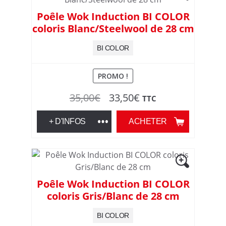
Poêle Wok Induction BI COLOR
coloris Blanc/Steelwool de 28 cm
BI COLOR
PROMO !
Le
Le
35,00
€
33,50
€
TTC
prix
prix
+ D'INFOS
ACHETER
initial
actuel
était :
est :
35,00€.
33,50€.
Poêle Wok Induction BI COLOR
coloris Gris/Blanc de 28 cm
BI COLOR