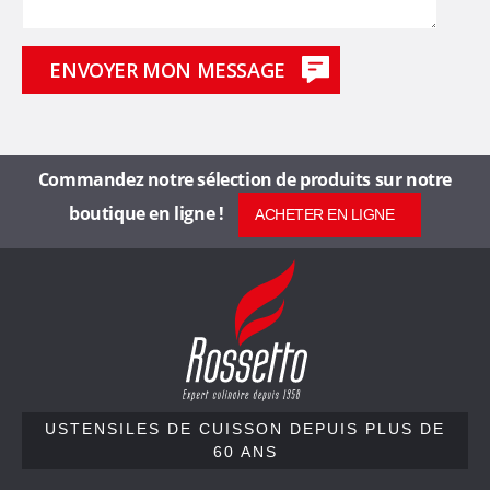
Commandez notre sélection de produits sur notre
boutique en ligne !
ACHETER EN LIGNE
R
o
s
s
e
t
t
USTENSILES DE CUISSON
DEPUIS PLUS DE
60 ANS
o
,