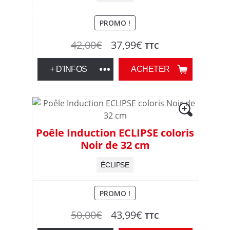
PROMO !
Le
Le
42,00
€
37,99
€
TTC
prix
prix
+ D'INFOS
ACHETER
initial
actuel
était :
est :
42,00€.
37,99€.
Poêle Induction ECLIPSE coloris
Noir de 32 cm
ÉCLIPSE
PROMO !
Le
Le
50,00
€
43,99
€
TTC
prix
prix