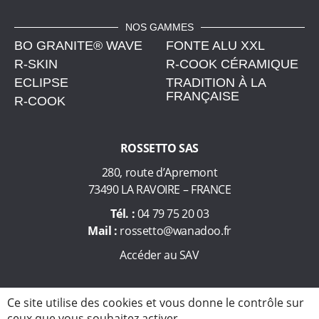
u
s
NOS GAMMES
BO GRANITE® WAVE
t
FONTE ALU XXL
e
R-SKIN
R-COOK CÉRAMIQUE
n
ECLIPSE
TRADITION À LA
FRANÇAISE
s
R-COOK
i
l
ROSSETTO SAS
e
s
280, route d’Apremont
d
73490 LA RAVOIRE – FRANCE
e
Tél. :
04 79 75 20 03
c
Mail :
rossetto@wanadoo.fr
u
i
Accéder au SAV
s
s
© Rossetto, ustensiles de cuisson pour tous les foyers, depuis plus
Ce site utilise des cookies et vous donne le contrôle sur
o
de 60 ans 2026
ceux que vous souhaitez activer