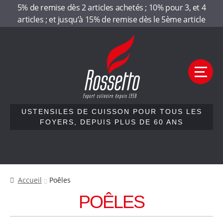
Panneau de gestion des cookies
5% de remise dès 2 articles achetés ; 10% pour 3, et 4
articles ; et jusqu’à 15% de remise dès le 5ème article
Aller
Aller
R
à
au
la
contenu
o
navigation
M
e
s
n
u
s
USTENSILES DE CUISSON POUR TOUS LES
FOYERS, DEPUIS PLUS DE 60 ANS
e
Accueil
t
Qui sommes-nous
Accueil
Poêles
t
Nos gammes
POÊLES
Contactez-nous
o