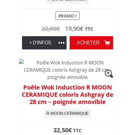
PROMO !
Le
Le
22,00
€
19,90
€
TTC
prix
prix
+ D'INFOS
ACHETER
initial
actuel
était :
est :
22,00€.
19,90€.
Poêle Wok Induction R MOON
CERAMIQUE coloris Ashgray de
28 cm – poignée amovible
R MOON CERAMIQUE
32,50
€
TTC