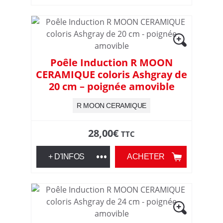
l
e
s
Poêle Induction R MOON
CERAMIQUE coloris Ashgray de
f
20 cm – poignée amovible
o
R MOON CERAMIQUE
y
28,00
€
TTC
e
+ D'INFOS
ACHETER
r
s