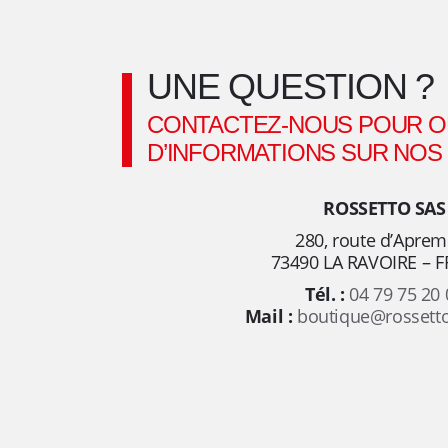
e
s
UNE QUESTION ?
f
CONTACTEZ-NOUS POUR O
D’INFORMATIONS SUR NOS
o
y
ROSSETTO SAS
280, route d’Apre
e
73490 LA RAVOIRE – 
Tél. :
04 79 75 20 
r
Mail :
boutique@rossett
s
,