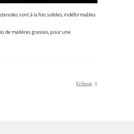
ensiles sont à la fois solides, indéformables
as de matières grasses, pour une
Article
Eclipse
suivant :