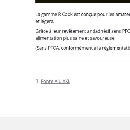
p
La gamme R Cook est conçue pour les amateurs 
et légers.
o
Grâce à leur revêtement antiadhésif sans PFO
u
alimentation plus saine et savoureuse.
(Sans PFOA, conformément à la réglementati
r
t
o
Navigation
Article
Fonte Alu XXL
précédent :
de
u
l’article
s
l