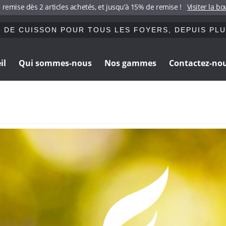
 remise dès 2 articles achetés, et jusqu’à 15% de remise !
Visiter la b
 DE CUISSON POUR TOUS LES FOYERS, DEPUIS PLU
il
Qui sommes-nous
Nos gammes
Contactez-no
Aller
Aller
à
au
la
contenu
navigation