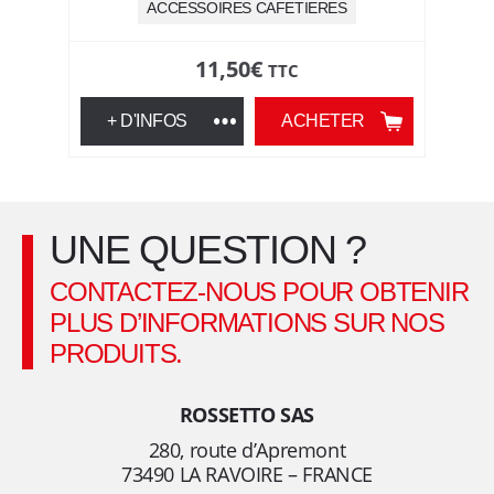
ACCESSOIRES CAFETIERES
l
11,50
€
TTC
e
+ D'INFOS
ACHETER
s
f
o
UNE QUESTION ?
y
CONTACTEZ-NOUS POUR OBTENIR
PLUS D’INFORMATIONS SUR NOS
e
PRODUITS.
r
ROSSETTO SAS
s
280, route d’Apremont
73490 LA RAVOIRE – FRANCE