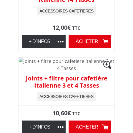
e
ACCESSOIRES CAFETIERES
s
12,00
€
TTC
d
+ D'INFOS
ACHETER
e
c
u
Joints + filtre pour cafetière
Italienne 3 et 4 Tasses
i
ACCESSOIRES CAFETIERES
s
10,60
€
TTC
s
+ D'INFOS
ACHETER
o