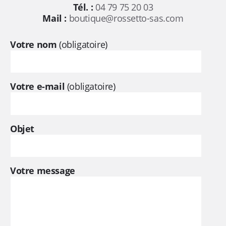
,
Tél. :
04 79 75 20 03
Mail :
boutique@rossetto-sas.com
d
Votre nom
(obligatoire)
e
p
Votre e-mail
(obligatoire)
u
i
Objet
s
Votre message
p
l
u