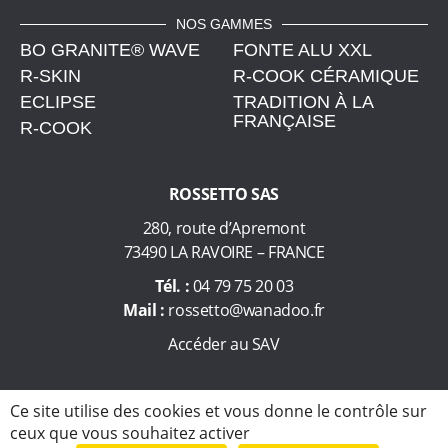
u
s
NOS GAMMES
BO GRANITE® WAVE
t
FONTE ALU XXL
e
R-SKIN
R-COOK CÉRAMIQUE
n
ECLIPSE
TRADITION À LA
FRANÇAISE
s
R-COOK
i
l
ROSSETTO SAS
e
s
280, route d’Apremont
d
73490 LA RAVOIRE – FRANCE
e
Tél. :
04 79 75 20 03
c
Mail :
rossetto@wanadoo.fr
u
i
Accéder au SAV
s
s
© Rossetto, ustensiles de cuisson pour tous les foyers, depuis plus
Ce site utilise des cookies et vous donne le contrôle sur
o
de 60 ans 2026
ceux que vous souhaitez activer
n
Politique de confidentialité
Mentions légales