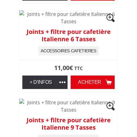
n
p
Joints + filtre pour cafetière
Italienne 6 Tasses
o
ACCESSOIRES CAFETIERES
u
11,00
€
TTC
r
+ D'INFOS
ACHETER
t
o
u
Joints + filtre pour cafetière
Italienne 9 Tasses
s