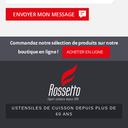
s
d
e
Commandez notre sélection de produits sur notre
6
boutique en ligne !
ACHETER EN LIGNE
0
R
o
a
s
s
n
e
t
s
t
USTENSILES DE CUISSON
DEPUIS PLUS DE
60 ANS
o
,