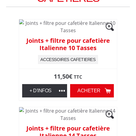
,
u
s
Joints + filtre pour cafetière
Italienne 10 Tasses
t
ACCESSOIRES CAFETIERES
e
11,50
€
TTC
n
+ D'INFOS
ACHETER
s
i
l
Joints + filtre pour cafetière
Italienne 14 Tasses