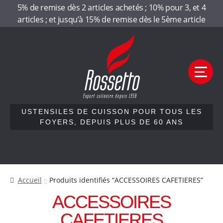
Panneau de gestion des cookies
5% de remise dès 2 articles achetés ; 10% pour 3, et 4
articles ; et jusqu’à 15% de remise dès le 5ème article
Aller
Aller
R
à
au
la
contenu
o
navigation
M
e
s
n
u
s
USTENSILES DE CUISSON POUR TOUS LES
FOYERS, DEPUIS PLUS DE 60 ANS
e
Accueil
t
Qui sommes-nous
Accueil
Produits identifiés “ACCESSOIRES CAFETIERES”
t
Nos gammes
ACCESSOIRES
Contactez-nous
o
CAFETIERES