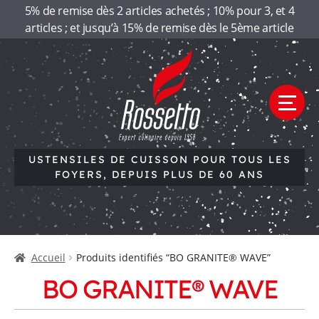
Panneau de gestion des cookies
5% de remise dès 2 articles achetés ; 10% pour 3, et 4
articles ; et jusqu’à 15% de remise dès le 5ème article
Aller
Aller
R
à
au
la
contenu
o
navigation
M
e
s
n
u
USTENSILES DE CUISSON POUR TOUS LES
s
FOYERS, DEPUIS PLUS DE 60 ANS
e
Accueil
t
Qui sommes-nous
Accueil
Produits identifiés “BO GRANITE® WAVE”
t
Nos gammes
BO GRANITE® WAVE
Contactez-nous
o