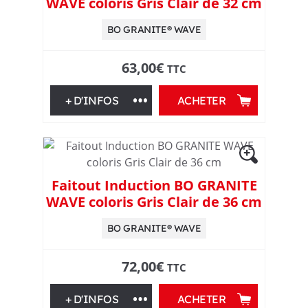
WAVE coloris Gris Clair de 32 cm
l
BO GRANITE® WAVE
e
63,00
€
TTC
s
+ D'INFOS
ACHETER
f
o
y
Faitout Induction BO GRANITE
WAVE coloris Gris Clair de 36 cm
e
BO GRANITE® WAVE
r
72,00
€
TTC
s
+ D'INFOS
ACHETER