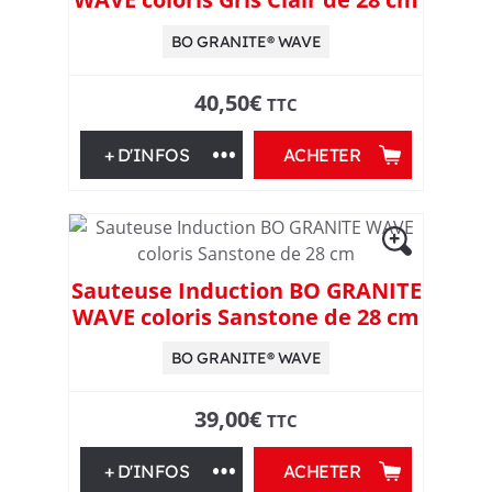
s
BO GRANITE® WAVE
d
40,50
€
TTC
e
+ D'INFOS
ACHETER
6
0
Sauteuse Induction BO GRANITE
a
WAVE coloris Sanstone de 28 cm
n
BO GRANITE® WAVE
s
39,00
€
TTC
+ D'INFOS
ACHETER