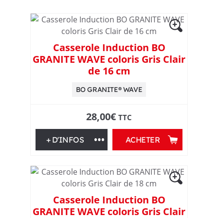
,
u
Casserole Induction BO
s
GRANITE WAVE coloris Gris Clair
de 16 cm
t
BO GRANITE® WAVE
e
28,00
€
TTC
n
+ D'INFOS
ACHETER
s
i
l
Casserole Induction BO
GRANITE WAVE coloris Gris Clair