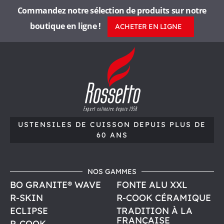
Commandez notre sélection de produits sur notre
boutique en ligne !
ACHETER EN LIGNE
R
o
s
s
e
t
t
USTENSILES DE CUISSON
DEPUIS PLUS DE
60 ANS
o
,
u
NOS GAMMES
s
BO GRANITE® WAVE
FONTE ALU XXL
t
e
R-SKIN
R-COOK CÉRAMIQUE
n
ECLIPSE
TRADITION À LA
FRANÇAISE
s
R-COOK