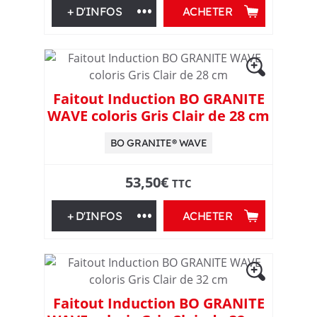
+ D'INFOS
ACHETER
n
p
o
Faitout Induction BO GRANITE
WAVE coloris Gris Clair de 28 cm
u
BO GRANITE® WAVE
r
53,50
€
TTC
t
+ D'INFOS
ACHETER
o
u
s
Faitout Induction BO GRANITE