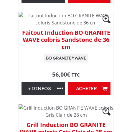
,
d
e
Faitout Induction BO GRANITE
WAVE coloris Sandstone de 36
p
cm
u
BO GRANITE® WAVE
i
56,00
€
TTC
s
+ D'INFOS
ACHETER
p
l
Grill Induction BO GRANITE
u
WAVE coloris Gris Clair de 28 cm