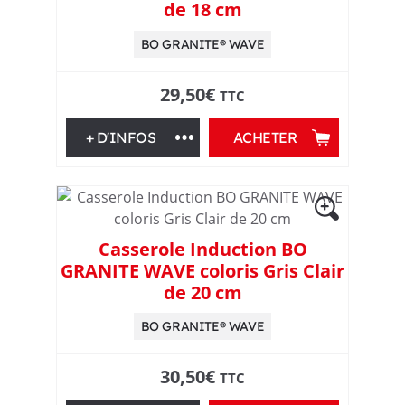
e
de 18 cm
s
BO GRANITE® WAVE
d
29,50
€
TTC
e
+ D'INFOS
ACHETER
c
u
Casserole Induction BO
i
GRANITE WAVE coloris Gris Clair
de 20 cm
s
BO GRANITE® WAVE
s
30,50
€
TTC
o