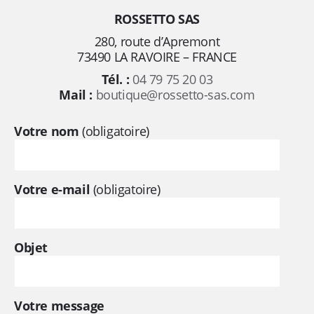
ROSSETTO SAS
n
280, route d’Apremont
73490 LA RAVOIRE – FRANCE
p
Tél. :
04 79 75 20 03
o
Mail :
boutique@rossetto-sas.com
u
Votre nom
(obligatoire)
r
Votre e-mail
(obligatoire)
t
o
Objet
u
s
Votre message