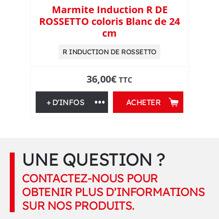
e
Marmite Induction R DE
ROSSETTO coloris Blanc de 24
s
cm
d
R INDUCTION DE ROSSETTO
e
36,00
€
TTC
c
+ D'INFOS
ACHETER
u
i
UNE QUESTION ?
s
CONTACTEZ-NOUS POUR
s
OBTENIR PLUS D’INFORMATIONS
SUR NOS PRODUITS.
o