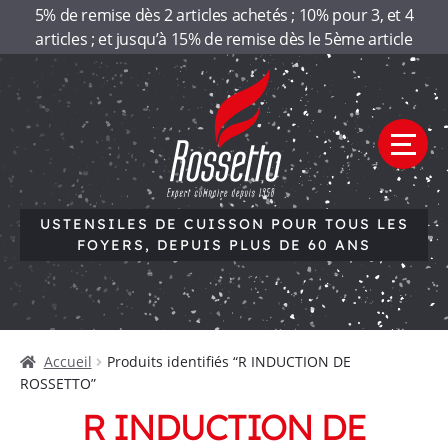
Panneau de gestion des cookies
5% de remise dès 2 articles achetés ; 10% pour 3, et 4
articles ; et jusqu’à 15% de remise dès le 5ème article
Aller
Aller
R
à
au
la
contenu
o
navigation
M
e
s
n
u
USTENSILES DE CUISSON POUR TOUS LES
s
FOYERS, DEPUIS PLUS DE 60 ANS
e
Accueil
t
Qui sommes-nous
Accueil
Produits identifiés “R INDUCTION DE
t
Nos gammes
ROSSETTO”
Contactez-nous
R INDUCTION DE
o