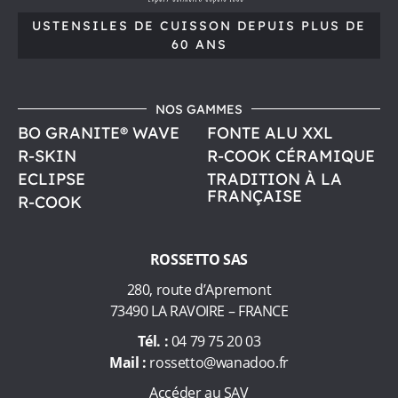
,
t
t
USTENSILES DE CUISSON
DEPUIS PLUS DE
d
60 ANS
o
,
e
u
NOS GAMMES
s
p
BO GRANITE® WAVE
FONTE ALU XXL
t
e
R-SKIN
R-COOK CÉRAMIQUE
u
n
ECLIPSE
TRADITION À LA
FRANÇAISE
s
R-COOK
i
i
l
s
ROSSETTO SAS
e
s
280, route d’Apremont
p
d
73490 LA RAVOIRE – FRANCE
e
Tél. :
04 79 75 20 03
l
c
Mail :
rossetto@wanadoo.fr
u
u
i
Accéder au SAV