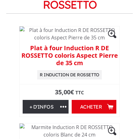
ROSSETTO
,
u
s
Plat à four Induction R DE
t
ROSSETTO coloris Aspect Pierre
de 35 cm
e
R INDUCTION DE ROSSETTO
n
35,00
€
TTC
s
+ D'INFOS
ACHETER
i
l