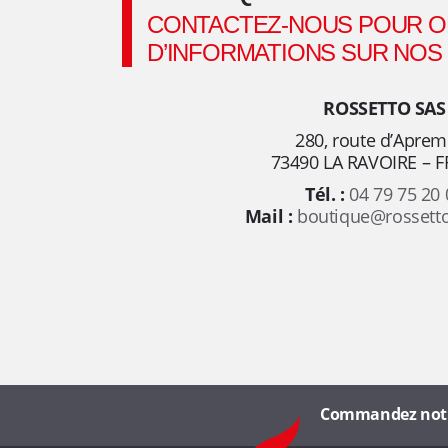
d
CONTACTEZ-NOUS POUR O
D’INFORMATIONS SUR NOS
e
ROSSETTO SAS
p
280, route d’Apre
u
73490 LA RAVOIRE – 
Tél. :
04 79 75 20 
i
Mail :
boutique@rossett
s
p
l
u
Commandez notre 
R