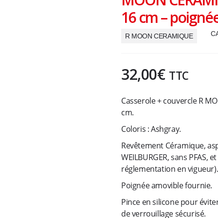
16 cm – poigné
C
R MOON CERAMIQUE
32,00
€
TTC
Casserole + couvercle R M
cm.
Coloris : Ashgray.
Revêtement Céramique, as
WEILBURGER, sans PFAS, et
réglementation en vigueur)
Poignée amovible fournie.
Pince en silicone pour évite
de verrouillage sécurisé.