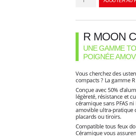
AJOUTER AU 
de
Casserole
+
couvercle
Induction
R MOON 
R
UNE GAMME TO
MOON
CERAMIQUE
POIGNÉE AMOV
coloris
Ashgray
Vous cherchez des ustens
de
compacts ? La gamme R 
16
Conçue avec 50% d’alum
cm
légèreté, résistance et 
-
céramique sans PFAS ni 
poignée
amovible ultra-pratique 
amovible
placards ou tiroirs.
Compatible tous feux do
Céramique vous assurent