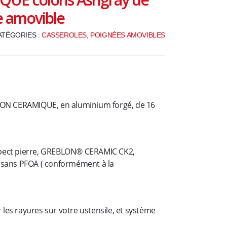
t
e amovible
i
o
ATÉGORIES :
CASSEROLES
,
POIGNÉES AMOVIBLES
n
OON CERAMIQUE, en aluminium forgé, de 16
pect pierre, GREBLON® CERAMIC CK2,
 sans PFOA ( conformément à la
.
r les rayures sur votre ustensile, et système