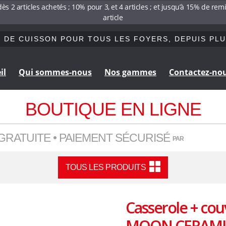
s 2 articles achetés ; 10% pour 3, et 4 articles ; et jusqu’à 15% de re
article
 DE CUISSON POUR TOUS LES FOYERS, DEPUIS PLU
il
Qui sommes-nous
Nos gammes
Contactez-no
Aller
Aller
à
au
BOUTIQUE EN LIGNE
la
contenu
navigation
GRATUITE • PAIEMENT SÉCURISÉ
PAR
TOUS LES PRODUITS
Casserole + cou
MOON CERAMIQU