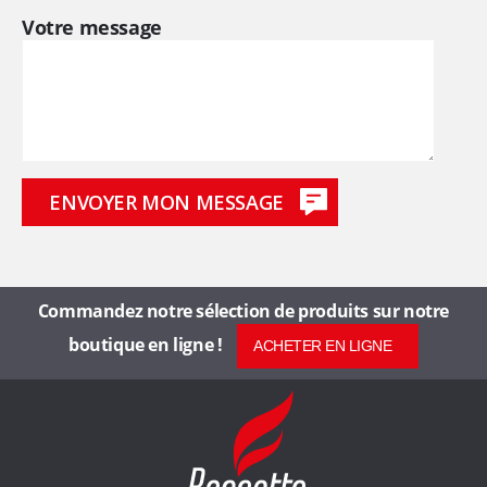
Votre message
s
d
e
6
0
a
Commandez notre sélection de produits sur notre
boutique en ligne !
ACHETER EN LIGNE
n
s
R
o
s
s