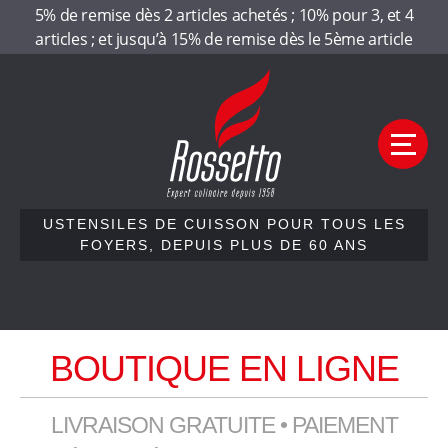
Panneau de gestion des cookies
5% de remise dès 2 articles achetés ; 10% pour 3, et 4
articles ; et jusqu’à 15% de remise dès le 5ème article
Aller
Aller
R
à
au
la
contenu
o
navigation
M
e
s
n
u
s
USTENSILES DE CUISSON POUR TOUS LES
FOYERS, DEPUIS PLUS DE 60 ANS
e
Accueil
t
Qui sommes-nous
BOUTIQUE EN LIGNE
t
Nos gammes
Contactez-nous
o
LIVRAISON GRATUITE • PAIEMENT