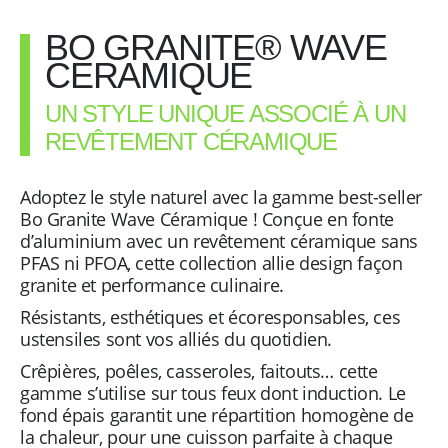
BO
n
GRANITE
BO GRANITE® WAVE
WAVE
CERAMIQUE
p
CERAMIQUE
coloris
UN STYLE UNIQUE ASSOCIÉ À UN
o
Milky
REVÊTEMENT CÉRAMIQUE
Sapphire
u
de
Adoptez le style naturel avec la gamme best-seller
26
Bo Granite Wave Céramique ! Conçue en fonte
r
cm
d’aluminium avec un revêtement céramique sans
PFAS ni PFOA, cette collection allie design façon
t
granite et performance culinaire.
Résistants, esthétiques et écoresponsables, ces
o
ustensiles sont vos alliés du quotidien.
Crêpières, poêles, casseroles, faitouts… cette
u
gamme s’utilise sur tous feux dont induction. Le
fond épais garantit une répartition homogène de
s
la chaleur, pour une cuisson parfaite à chaque