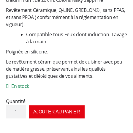
d’aluminium, de 26 cm. Coloris Milky Sapphire
e
Revêtement Céramique, Q-LINE, GREBLON® , sans PFAS,
s
et sans PFOA ( conformément à la réglementation en
vigueur).
d
Compatible tous Feux dont induction. Lavage
à la main
e
Poignée en silicone.
c
Le revêtement céramique permet de cuisiner avec peu
de matière grasse, préservant ainsi les qualités
u
gustatives et diététiques de vos aliments.
En stock
i
s
quantité
AJOUTER AU PANIER
s
de
Crêpière
o
Induction