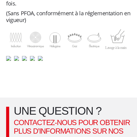
fois.
l
(Sans PFOA, conformément à la réglementation en
vigueur)
e
s
Lavage à la main
f
o
y
e
UNE QUESTION ?
r
CONTACTEZ-NOUS POUR OBTENIR
s
PLUS D’INFORMATIONS SUR NOS