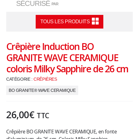
SÉCURISÉ
PAR
,
u
TOUS LES PRODUITS
s
Crêpière Induction BO
t
GRANITE WAVE CERAMIQUE
e
coloris Milky Sapphire de 26 cm
CATÉGORIE :
CRÊPIÈRES
n
BO GRANITE® WAVE CERAMIQUE
s
i
26,00
€
TTC
l
Crêpière BO GRANITE WAVE CERAMIQUE, en fonte