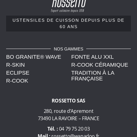
e
t
t
USTENSILES DE CUISSON
DEPUIS PLUS DE
60 ANS
o
,
u
s
NOS GAMMES
BO GRANITE® WAVE
t
FONTE ALU XXL
e
R-SKIN
R-COOK CÉRAMIQUE
n
ECLIPSE
TRADITION À LA
FRANÇAISE
s
R-COOK
i
l
ROSSETTO SAS
e
s
280, route d’Apremont
d
73490 LA RAVOIRE – FRANCE
e
Tél. :
04 79 75 20 03
c
Mail :
rossetto@wanadoo.fr