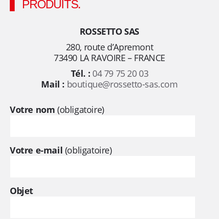
,
PRODUITS.
d
ROSSETTO SAS
280, route d’Apremont
e
73490 LA RAVOIRE – FRANCE
p
Tél. :
04 79 75 20 03
Mail :
boutique@rossetto-sas.com
u
Votre nom
(obligatoire)
i
s
Votre e-mail
(obligatoire)
p
l
Objet
u