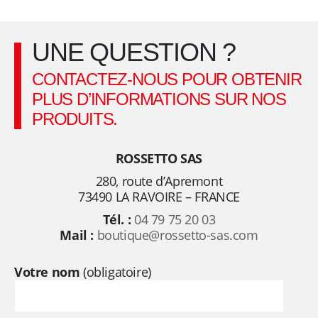
Induction
n
R
UNE QUESTION ?
GRANITE
p
coloris
CONTACTEZ-NOUS POUR OBTENIR
Opale
o
de
PLUS D’INFORMATIONS SUR NOS
32
PRODUITS.
u
cm
ROSSETTO SAS
r
280, route d’Apremont
t
73490 LA RAVOIRE – FRANCE
Tél. :
04 79 75 20 03
o
Mail :
boutique@rossetto-sas.com
u
Votre nom
(obligatoire)
s