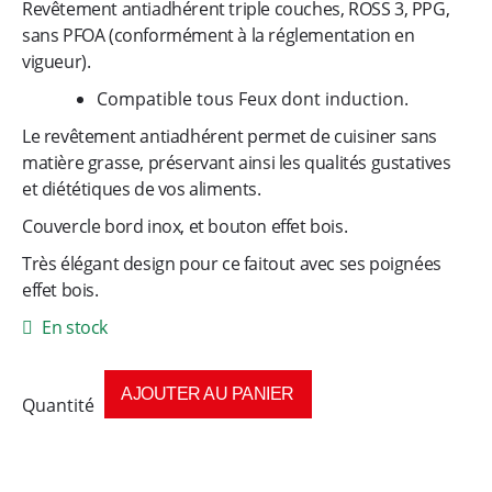
e
Revêtement antiadhérent triple couches, ROSS 3, PPG,
sans PFOA (conformément à la réglementation en
s
vigueur).
Compatible tous Feux dont induction.
d
Le revêtement antiadhérent permet de cuisiner sans
e
matière grasse, préservant ainsi les qualités gustatives
et diététiques de vos aliments.
c
Couvercle bord inox, et bouton effet bois.
Très élégant design pour ce faitout avec ses poignées
u
effet bois.
i
En stock
s
AJOUTER AU PANIER
s
quantité
de
o
Faitout