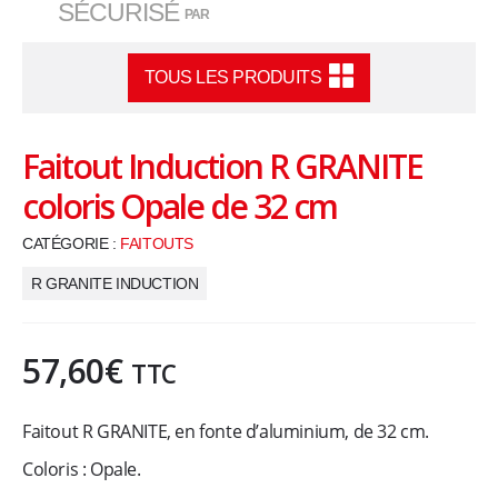
SÉCURISÉ
PAR
,
u
TOUS LES PRODUITS
s
Faitout Induction R GRANITE
t
coloris Opale de 32 cm
e
CATÉGORIE :
FAITOUTS
R GRANITE INDUCTION
n
s
57,60
€
TTC
i
Faitout R GRANITE, en fonte d’aluminium, de 32 cm.
l
Coloris : Opale.