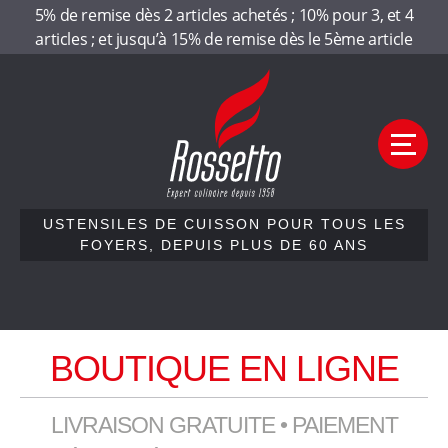
Panneau de gestion des cookies
5% de remise dès 2 articles achetés ; 10% pour 3, et 4
articles ; et jusqu’à 15% de remise dès le 5ème article
Aller
Aller
R
à
au
la
contenu
o
navigation
M
e
s
n
u
s
USTENSILES DE CUISSON POUR TOUS LES
FOYERS, DEPUIS PLUS DE 60 ANS
e
Accueil
t
Qui sommes-nous
BOUTIQUE EN LIGNE
t
Nos gammes
Contactez-nous
o
LIVRAISON GRATUITE • PAIEMENT