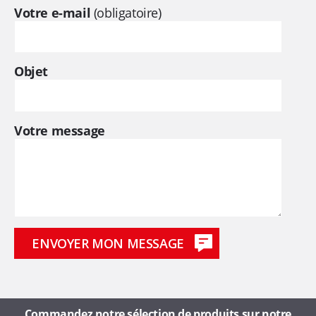
Votre e-mail
(obligatoire)
l
e
Objet
s
f
Votre message
o
y
e
r
s
Commandez notre sélection de produits sur notre