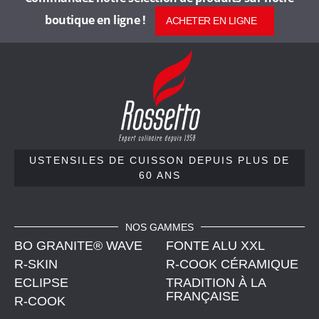
,
boutique en ligne !
ACHETER EN LIGNE
d
R
e
o
s
p
s
e
u
t
t
USTENSILES DE CUISSON
DEPUIS PLUS DE
i
60 ANS
o
,
s
u
s
NOS GAMMES
p
BO GRANITE® WAVE
t
FONTE ALU XXL
e
R-SKIN
R-COOK CÉRAMIQUE
l
n
ECLIPSE
TRADITION À LA
FRANÇAISE
s
R-COOK
u
i