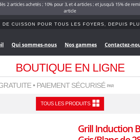
s 2 articles achetés ; 10% pour 3, et 4 articles ; et jusqu’à 15% de re
article
 DE CUISSON POUR TOUS LES FOYERS, DEPUIS PLU
il
Qui sommes-nous
Nos gammes
Contactez-no
Aller
Aller
à
au
BOUTIQUE EN LIGNE
la
contenu
navigation
GRATUITE • PAIEMENT SÉCURISÉ
PAR
TOUS LES PRODUITS
Grill Induction 
Gris/Blanc de 2