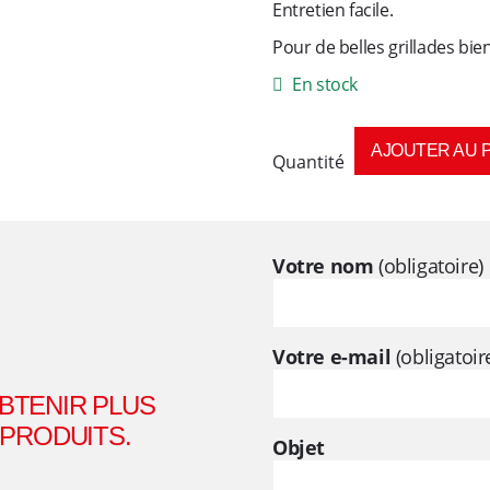
Entretien facile.
Pour de belles grillades b
En stock
AJOUTER AU 
quantité
de
Grill
Votre nom
(obligatoire)
Induction
BI
COLOR
coloris
Votre e-mail
(obligatoir
Gris/Blanc
de
BTENIR PLUS
28
 PRODUITS.
Objet
cm