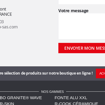
mont
Votre message
FRANCE
03
o-sas.com
sélection de produits sur notre boutique en ligne !
ACH
NOS GAMMES
BO GRANITE® WAVE
FONTE ALU XXL
R-SKIN
R-COOK CÉRAMIQUE