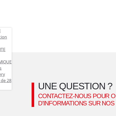
s
d
e
c
u
i
s
UNE QUESTION ?
s
CONTACTEZ-NOUS POUR O
D’INFORMATIONS SUR NOS
o