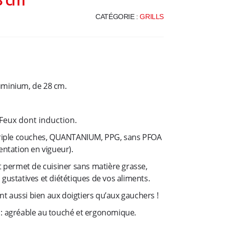
t
CATÉGORIE :
GRILLS
i
o
n
luminium, de 28 cm.
Feux dont induction.
riple couches, QUANTANIUM, PPG, sans PFOA
ntation en vigueur).
 permet de cuisiner sans matière grasse,
s gustatives et diététiques de vos aliments.
nt aussi bien aux doigtiers qu’aux gauchers !
r : agréable au touché et ergonomique.