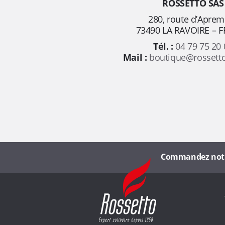
n
ROSSETTO SAS
280, route d’Apre
p
73490 LA RAVOIRE – 
Tél. :
04 79 75 20 
o
Mail :
boutique@rossett
u
r
t
o
Commandez notre 
R
u
o
s
s
s
e
l
t