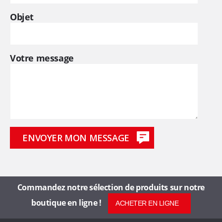
Objet
s
d
Votre message
e
6
0
a
n
s
Commandez notre sélection de produits sur notre
boutique en ligne !
ACHETER EN LIGNE