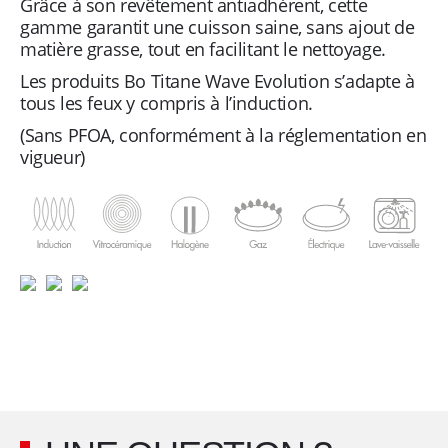
Grâce à son revêtement antiadhérent, cette
l
gamme garantit une cuisson saine, sans ajout de
matière grasse, tout en facilitant le nettoyage.
e
Les produits Bo Titane Wave Evolution s’adapte à
tous les feux y compris à l’induction.
s
(Sans PFOA, conformément à la réglementation en
vigueur)
f
o
y
e
r
s