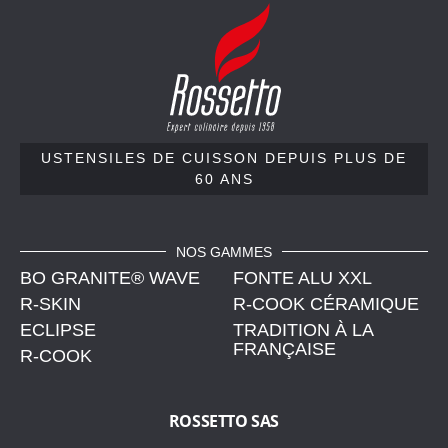
R
o
s
s
e
t
t
USTENSILES DE CUISSON
DEPUIS PLUS DE
60 ANS
o
,
u
s
NOS GAMMES
BO GRANITE® WAVE
t
FONTE ALU XXL
e
R-SKIN
R-COOK CÉRAMIQUE
n
ECLIPSE
TRADITION À LA
FRANÇAISE
s
R-COOK
i
l
ROSSETTO SAS
e
s