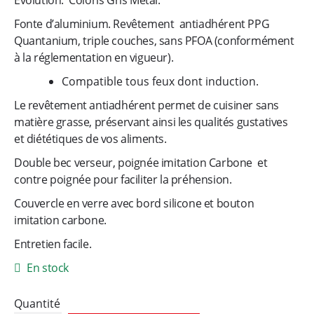
Evolution. Coloris Gris Métal.
e
Fonte d’aluminium. Revêtement antiadhérent PPG
s
Quantanium, triple couches, sans PFOA (conformément
à la réglementation en vigueur).
d
Compatible tous feux dont induction.
e
Le revêtement antiadhérent permet de cuisiner sans
matière grasse, préservant ainsi les qualités gustatives
c
et diététiques de vos aliments.
Double bec verseur, poignée imitation Carbone et
u
contre poignée pour faciliter la préhension.
Couvercle en verre avec bord silicone et bouton
i
imitation carbone.
s
Entretien facile.
En stock
s
o