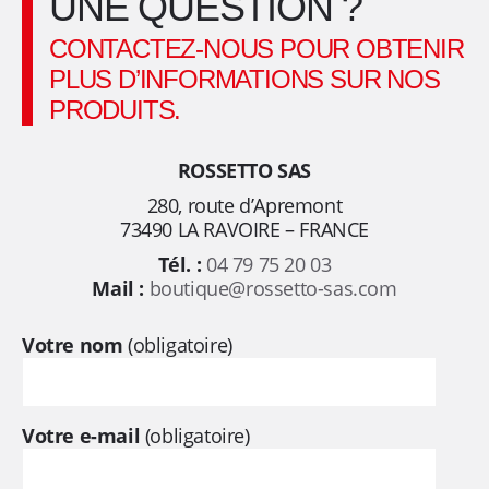
UNE QUESTION ?
,
CONTACTEZ-NOUS POUR OBTENIR
d
PLUS D’INFORMATIONS SUR NOS
e
PRODUITS.
p
ROSSETTO SAS
280, route d’Apremont
u
73490 LA RAVOIRE – FRANCE
Tél. :
04 79 75 20 03
i
Mail :
boutique@rossetto-sas.com
s
Votre nom
(obligatoire)
p
l
Votre e-mail
(obligatoire)
u