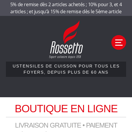
Panneau de gestion des cookies
5% de remise dès 2 articles achetés ; 10% pour 3, et 4
articles ; et jusqu’à 15% de remise dès le 5ème article
Aller
Aller
R
à
au
la
contenu
o
navigation
M
e
s
n
u
s
USTENSILES DE CUISSON POUR TOUS LES
FOYERS, DEPUIS PLUS DE 60 ANS
e
Accueil
t
Qui sommes-nous
BOUTIQUE EN LIGNE
t
Nos gammes
Contactez-nous
o
LIVRAISON GRATUITE • PAIEMENT