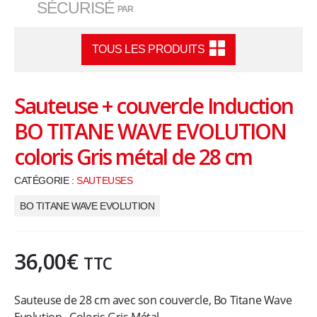
SÉCURISÉ
PAR
,
u
TOUS LES PRODUITS
s
Sauteuse + couvercle Induction
t
BO TITANE WAVE EVOLUTION
e
coloris Gris métal de 28 cm
CATÉGORIE :
SAUTEUSES
n
BO TITANE WAVE EVOLUTION
s
i
36,00
€
TTC
l
Sauteuse de 28 cm avec son couvercle, Bo Titane Wave