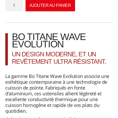
quantité
AJOUTER AU PANIER
de
n
Sauteuse
+
p
couvercle
Induction
BO TITANE WAVE
o
BO
EVOLUTION
TITANE
u
WAVE
UN DESIGN MODERNE, ET UN
EVOLUTION
r
REVÊTEMENT ULTRA RÉSISTANT.
coloris
Gris
t
La gamme Bo Titane Wave Evolution associe une
métal
esthétique contemporaine à une technologie de
de
o
cuisson de pointe. Fabriqués en fonte
28
d’aluminium, ces ustensiles allient légèreté et
cm
u
excellente conductivité thermique pour une
cuisson homogène et rapide de vos plats du
s
quotidien.