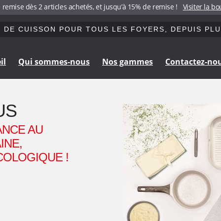
 remise dès 2 articles achetés, et jusqu’à 15% de remise !
Visiter la b
 DE CUISSON POUR TOUS LES FOYERS, DEPUIS PLU
il
Qui sommes-nous
Nos gammes
Contactez-no
Aller
Aller
à
au
la
contenu
US
navigation
ANCE AU
INE,
COLOGIQUE !