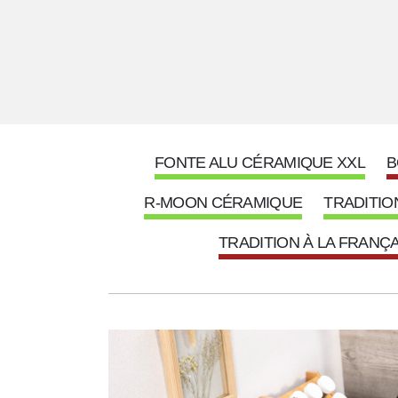
i
s
s
o
n
FONTE ALU CÉRAMIQUE XXL
B
p
R-MOON CÉRAMIQUE
TRADITIO
o
u
TRADITION À LA FRANÇ
r
t
o
u